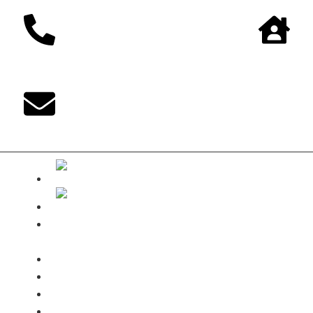
The-DUKE-
Shop
Zahlungsarten
Versandbedingungen
Kontakt
Mein Konto