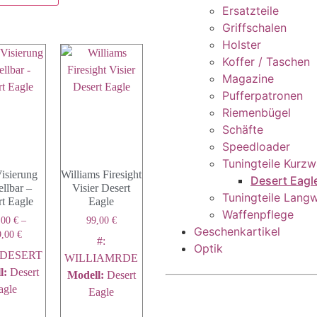
Ersatzteile
Griffschalen
Holster
Koffer / Taschen
Magazine
Pufferpatronen
Riemenbügel
Schäfte
Speedloader
Tuningteile Kurzw
isierung
Williams Firesight
Desert Eagl
ellbar –
Visier Desert
Tuningteile Lang
t Eagle
Eagle
Waffenpflege
,00
€
–
99,00
€
Geschenkartikel
9,00
€
#:
Optik
ADESERT
WILLIAMRDE
l
:
Desert
Modell
:
Desert
agle
Eagle