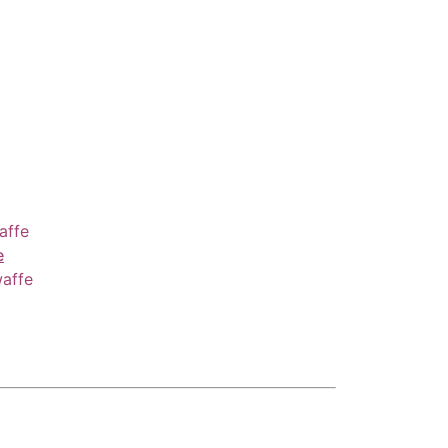
affe
e
waffe