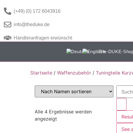
(+49) (0) 172 6043916
info@theduke.de
Händleranfragen erwünscht
The-DUKE-Sho
Startseite
/
Waffenzubehör
/
Tuningteile Kurz
Alle 4 Ergebnisse werden
Resul
angezeigt
See a