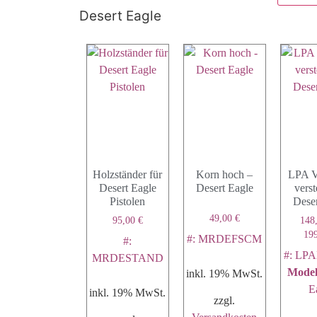
Desert Eagle
Holzständer für
Korn hoch –
LPA V
Desert Eagle
Desert Eagle
verst
Pistolen
Deser
49,00
€
95,00
€
148
19
#: MRDEFSCM
#:
#: LP
MRDESTAND
Model
inkl. 19% MwSt.
E
inkl. 19% MwSt.
zzgl.