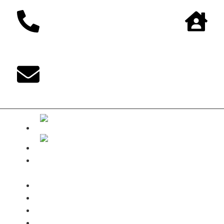
The-DUKE-
Shop
Zahlungsarten
Versandbedingungen
Kontakt
Mein Konto