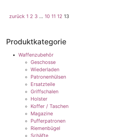
zurück
1
2
3
…
10
11
12
13
Produktkategorie
Waffenzubehör
Geschosse
Wiederladen
Patronenhülsen
Ersatzteile
Griffschalen
Holster
Koffer / Taschen
Magazine
Pufferpatronen
Riemenbügel
Schäfte