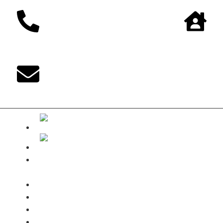
The-DUKE-
Shop
Zahlungsarten
Versandbedingungen
Kontakt
Mein Konto