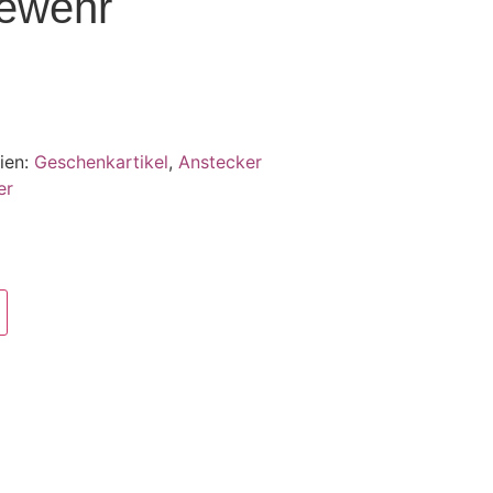
gewehr
ien:
Geschenkartikel
,
Anstecker
er