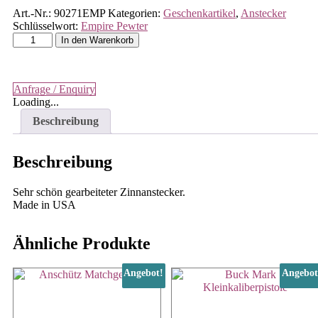
Preis
Preis
Art.-Nr.:
90271EMP
Kategorien:
Geschenkartikel
,
Anstecker
war:
ist:
Schlüsselwort:
Empire Pewter
8,00 €
5,00 €.
UZI
In den Warenkorb
Maschinenpistole
Menge
Anfrage / Enquiry
Loading...
Beschreibung
Beschreibung
Sehr schön gearbeiteter Zinnanstecker.
Made in USA
Ähnliche Produkte
Angebot!
Angebot