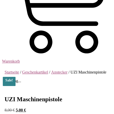
Warenkorb
Startseite
/
Geschenkartikel
/
Anstecker
/ UZI Maschinenpistole
Sale!
Loading...
UZI Maschinenpistole
Ursprünglicher
Aktueller
8,00
€
5,00
€