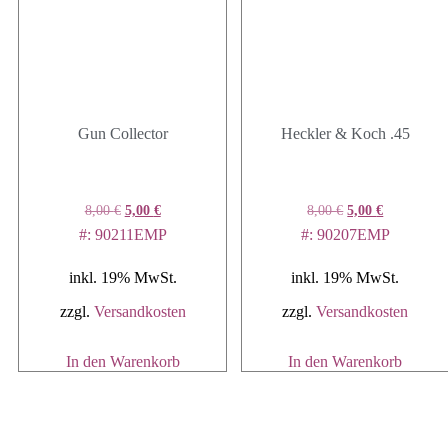
Gun Collector
Heckler & Koch .45
Ursprünglicher
Aktueller
Ursprünglicher
Aktueller
8,00
€
5,00
€
8,00
€
5,00
€
Preis
Preis
Preis
Preis
#: 90211EMP
#: 90207EMP
war:
ist:
war:
ist:
8,00 €
5,00 €.
8,00 €
5,00 €.
inkl. 19% MwSt.
inkl. 19% MwSt.
zzgl.
Versandkosten
zzgl.
Versandkosten
In den Warenkorb
In den Warenkorb