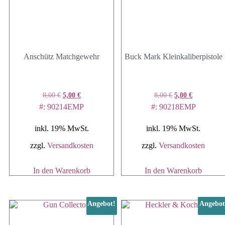
Anschütz Matchgewehr
Buck Mark Kleinkaliberpistole
Ursprünglicher
Aktueller
Ursprünglicher
Aktueller
8,00
€
5,00
€
8,00
€
5,00
€
Preis
Preis
Preis
Preis
#: 90214EMP
#: 90218EMP
war:
ist:
war:
ist:
8,00 €
5,00 €.
8,00 €
5,00 €.
inkl. 19% MwSt.
inkl. 19% MwSt.
zzgl.
Versandkosten
zzgl.
Versandkosten
In den Warenkorb
In den Warenkorb
Angebot!
Angebot