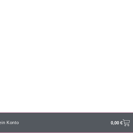
in Konto
0,00
€