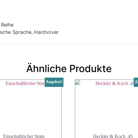
 Reihe
lische Sprache, Hardvover
Ähnliche Produkte
Angebot!
A
Einschußlöcher 9mm
Heckler & Koch .45