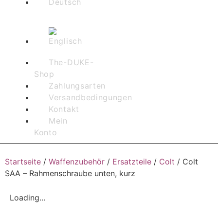
The-DUKE-
Shop
Zahlungsarten
Versandbedingungen
Kontakt
Mein
Konto
Startseite
/
Waffenzubehör
/
Ersatzteile
/
Colt
/ Colt
SAA – Rahmenschraube unten, kurz
Loading...