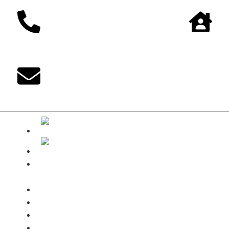
The-DUKE-
Shop
Zahlungsarten
Versandbedingungen
Kontakt
Mein Konto