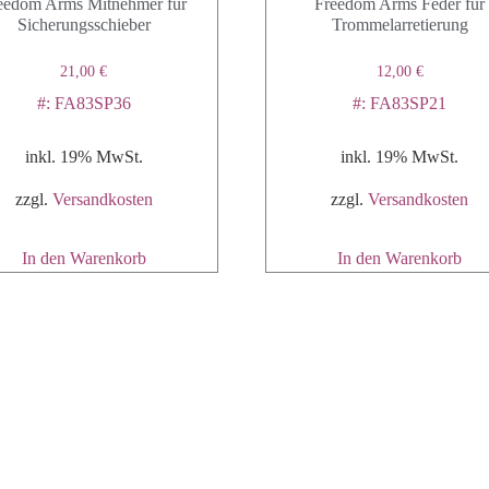
eedom Arms Mitnehmer für
Freedom Arms Feder für
Sicherungsschieber
Trommelarretierung
21,00
€
12,00
€
#: FA83SP36
#: FA83SP21
inkl. 19% MwSt.
inkl. 19% MwSt.
zzgl.
Versandkosten
zzgl.
Versandkosten
In den Warenkorb
In den Warenkorb