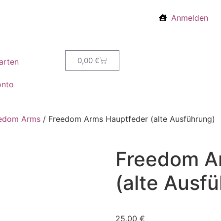
Anmelden
0,00
€
arten
onto
edom Arms
/ Freedom Arms Hauptfeder (alte Ausführung)
Freedom A
(alte Ausf
25,00
€