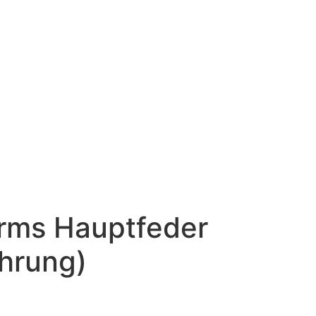
rms Hauptfeder
ührung)