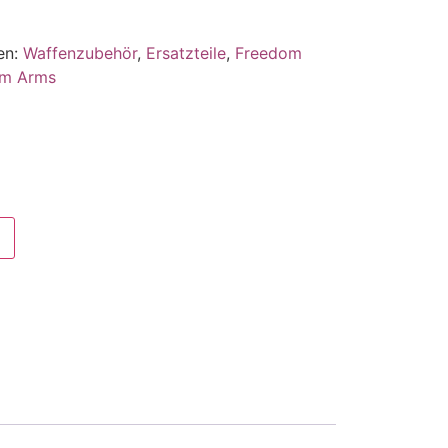
en:
Waffenzubehör
,
Ersatzteile
,
Freedom
om Arms