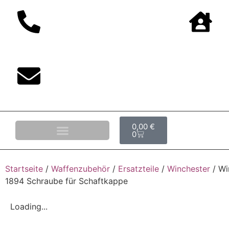
0,00
€
0
Startseite
/
Waffenzubehör
/
Ersatzteile
/
Winchester
/ Wi
1894 Schraube für Schaftkappe
Loading...