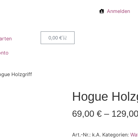
Anmelden
0,00
€
arten
onto
gue Holzgriff
Hogue Holzg
69,00
€
–
129,0
Art.-Nr.:
k.A.
Kategorien:
Wa