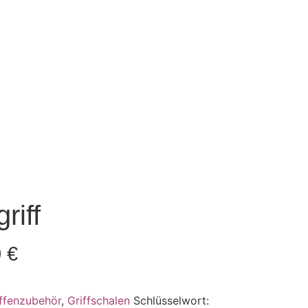
riff
0
€
ffenzubehör
,
Griffschalen
Schlüsselwort: