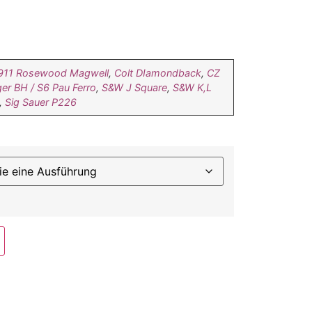
911 Rosewood Magwell
,
Colt DIamondback
,
CZ
er BH / S6 Pau Ferro
,
S&W J Square
,
S&W K,L
,
Sig Sauer P226