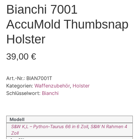
Bianchi 7001
AccuMold Thumbsnap
Holster
39,00
€
Art.-Nr.:
BIAN7001T
Kategorien:
Waffenzubehör
,
Holster
Schlüsselwort:
Bianchi
Modell
S&W K,L – Python-Taurus 66 in 6 Zoll
,
S&W N Rahmen 4
Zoll