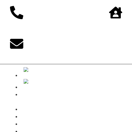
The-DUKE-
Shop
Zahlungsarten
Versandbedingungen
Kontakt
Mein Konto