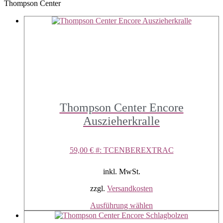
Thompson Center
Thompson Center Encore
Auszieherkralle
59,00
€
#: TCENBEREXTRAC
inkl. MwSt.
zzgl.
Versandkosten
Dieses
Ausführung wählen
Produkt
weist