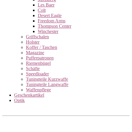
Les Baer
Colt
Desert Eagle
Freedom Arms
Thompson Center
Winchester
Griffschalen
Holster
Koffer / Taschen
Magazine
Pufferpatronen
Riemenbügel
Schäfte
Speedloader
Tuningteile Kurzwaffe
Tuningteile Langwaffe
Waffenpflege
Geschenkartikel
Optik