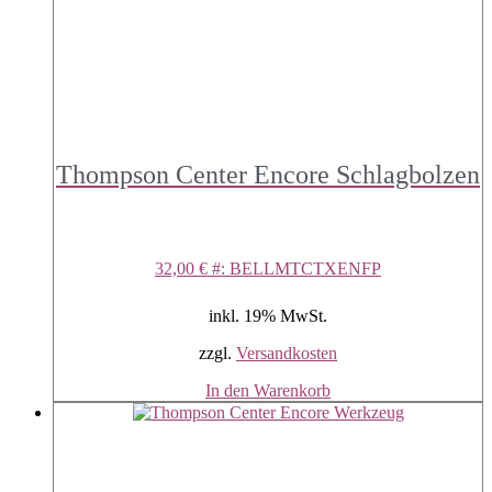
mehrere
Varianten
auf.
Die
Optionen
können
auf
der
Thompson Center Encore Schlagbolzen
Produktseite
gewählt
werden
32,00
€
#: BELLMTCTXENFP
inkl. 19% MwSt.
zzgl.
Versandkosten
In den Warenkorb