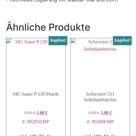
Ähnliche Produkte
Angebot!
Angebot!
SIG Sauer P 239 Pistole
Schweizer 551
Selbstladebüchse
8,00
€
5,00
€
8,00
€
5,00
€
#: 90205EMP
#: 90208EMP