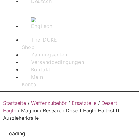
The-DUKE-
Shop
Zahlungsarten
Versandbedingungen
Kontakt
Mein
Konto
Startseite
/
Waffenzubehör
/
Ersatzteile
/
Desert
Eagle
/ Magnum Research Desert Eagle Haltestift
Auszieherkralle
Loading...