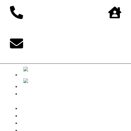
The-DUKE-
Shop
Zahlungsarten
Versandbedingungen
Kontakt
Mein Konto