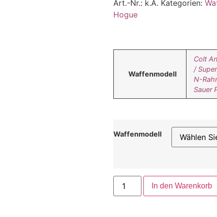
Art.-Nr.:
k.A.
Kategorien:
Wa
Hogue
Colt A
/ Supe
Waffenmodell
N-Rahm
Sauer 
Waffenmodell
In den Warenkorb