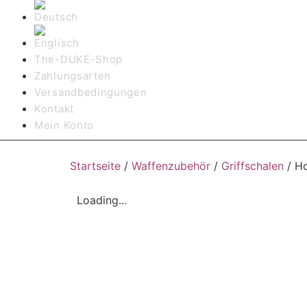
The-DUKE-Shop
Zahlungsarten
Versandbedingungen
Kontakt
Mein Konto
Startseite
/
Waffenzubehör
/
Griffschalen
/ H
Loading...