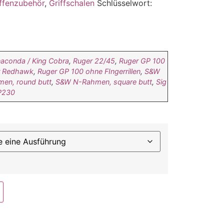
ffenzubehör
,
Griffschalen
Schlüsselwort:
naconda / King Cobra
,
Ruger 22/45
,
Ruger GP 100
r Redhawk
,
Ruger GP 100 ohne FIngerrillen
,
S&W
en, round butt
,
S&W N-Rahmen, square butt
,
Sig
P230