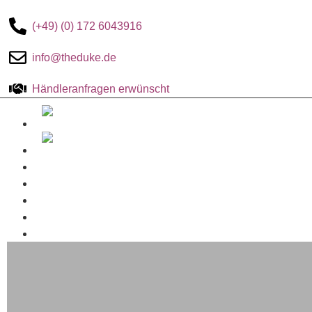
(+49) (0) 172 6043916
info@theduke.de
Händleranfragen erwünscht
The-DUKE-Shop
Zahlungsarten
Versandbedingungen
Kontakt
Mein Konto